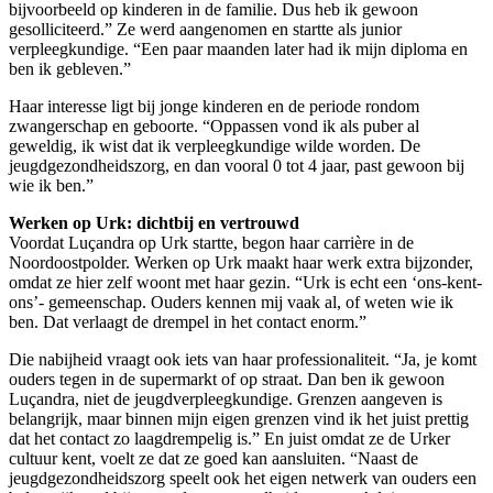
bijvoorbeeld op kinderen in de familie. Dus heb ik gewoon
gesolliciteerd.” Ze werd aangenomen en startte als junior
verpleegkundige. “Een paar maanden later had ik mijn diploma en
ben ik gebleven.”
Haar interesse ligt bij jonge kinderen en de periode rondom
zwangerschap en geboorte. “Oppassen vond ik als puber al
geweldig, ik wist dat ik verpleegkundige wilde worden. De
jeugdgezondheidszorg, en dan vooral 0 tot 4 jaar, past gewoon bij
wie ik ben.”
Werken op Urk: dichtbij en vertrouwd
Voordat Luçandra op Urk startte, begon haar carrière in de
Noordoostpolder. Werken op Urk maakt haar werk extra bijzonder,
omdat ze hier zelf woont met haar gezin. “Urk is echt een ‘ons-kent-
ons’- gemeenschap. Ouders kennen mij vaak al, of weten wie ik
ben. Dat verlaagt de drempel in het contact enorm.”
Die nabijheid vraagt ook iets van haar professionaliteit. “Ja, je komt
ouders tegen in de supermarkt of op straat. Dan ben ik gewoon
Luçandra, niet de jeugdverpleegkundige. Grenzen aangeven is
belangrijk, maar binnen mijn eigen grenzen vind ik het juist prettig
dat het contact zo laagdrempelig is.” En juist omdat ze de Urker
cultuur kent, voelt ze dat ze goed kan aansluiten. “
Naast de
jeugdgezondheidszorg speelt ook het eigen netwerk van ouders een