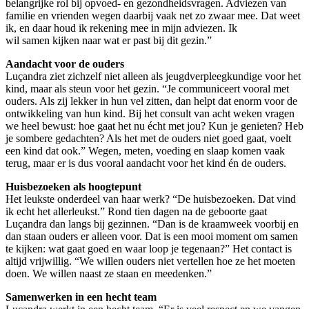
belangrijke rol bij opvoed- en gezondheidsvragen. Adviezen van
familie en vrienden wegen daarbij vaak net zo zwaar mee.
Dat weet
ik, en daar houd ik rekening mee in mijn adviezen. Ik
wil samen kijken naar wat er past bij dit gezin.”
Aandacht voor de ouders
Luçandra ziet zichzelf niet alleen als jeugdverpleegkundige voor het
kind, maar als steun voor het gezin. “Je communiceert vooral met
ouders. Als zij lekker in hun vel zitten, dan helpt dat enorm voor de
ontwikkeling van hun kind. Bij het consult van acht weken vragen
we heel bewust: hoe gaat het nu écht met jou? Kun je genieten? Heb
je sombere gedachten? Als het met de ouders niet goed gaat, voelt
een kind dat ook.” Wegen, meten, voeding en slaap komen vaak
terug, maar er is dus vooral aandacht voor het kind én de ouders.
Huisbezoeken als hoogtepunt
Het leukste onderdeel van haar werk? “De huisbezoeken. Dat vind
ik echt het allerleukst.” Rond tien dagen na de geboorte gaat
Luçandra dan langs bij gezinnen. “Dan is de kraamweek voorbij en
dan staan ouders er alleen voor. Dat is een mooi moment om samen
te kijken: wat gaat goed en waar loop je tegenaan?” Het contact is
altijd vrijwillig. “We willen ouders niet vertellen hoe ze het moeten
doen. We willen naast ze staan en meedenken.”
Samenwerken in een hecht team