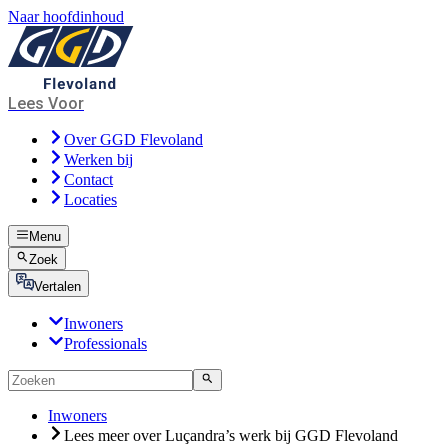
Naar hoofdinhoud
Lees Voor
Over GGD Flevoland
Werken bij
Contact
Locaties
Menu
Zoek
Vertalen
Inwoners
Professionals
Inwoners
Lees meer over Luçandra’s werk bij GGD Flevoland