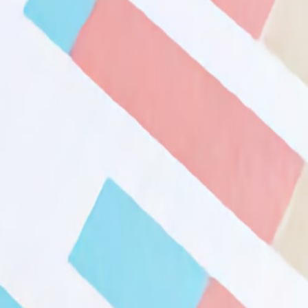
Toezicht Kinderopvang
GHOR Flevoland & Gooi en Vechtstreek
Alle doelgroepen
Maatschappelijke zorg
Bedrijven
Gemeenten
Scholen en kinderopvang
Toezicht Wmo
Kennis en Advies
Gezond Leven
Zorgprofessionals
Toezicht Kinderopvang
GHOR
RAV (Ambulancezorg)
​​​​​​​Over GGD Flevoland
Het laatste nieuws
Meer nieuws