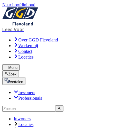
Naar hoofdinhoud
Lees Voor
Over GGD Flevoland
Werken bij
Contact
Locaties
Menu
Zoek
Vertalen
Inwoners
Professionals
Inwoners
Locaties