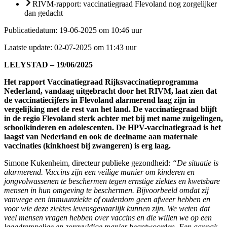
RIVM-rapport: vaccinatiegraad Flevoland nog zorgelijker
dan gedacht
Publicatiedatum:
19-06-2025 om 10:46 uur
Laatste update:
02-07-2025 om 11:43 uur
LELYSTAD – 19/06/2025
Het rapport Vaccinatiegraad Rijksvaccinatieprogramma
Nederland, vandaag uitgebracht door het RIVM, laat zien dat
de vaccinatiecijfers in Flevoland alarmerend laag zijn in
vergelijking met de rest van het land. De vaccinatiegraad blijft
in de regio Flevoland sterk achter met bij met name zuigelingen,
schoolkinderen en adolescenten. De HPV-vaccinatiegraad is het
laagst van Nederland en ook de deelname aan maternale
vaccinaties (kinkhoest bij zwangeren) is erg laag.
Simone Kukenheim, directeur publieke gezondheid:
“De situatie is
alarmerend. Vaccins zijn een veilige manier om kinderen en
jongvolwassenen te beschermen tegen ernstige ziektes en kwetsbare
mensen in hun omgeving te beschermen. Bijvoorbeeld omdat zij
vanwege een immuunziekte of ouderdom geen afweer hebben en
voor wie deze ziektes levensgevaarlijk kunnen zijn. We weten dat
veel mensen vragen hebben over vaccins en die willen we op een
laagdrempelige en zorgvuldige manier beantwoorden. Een aanpak