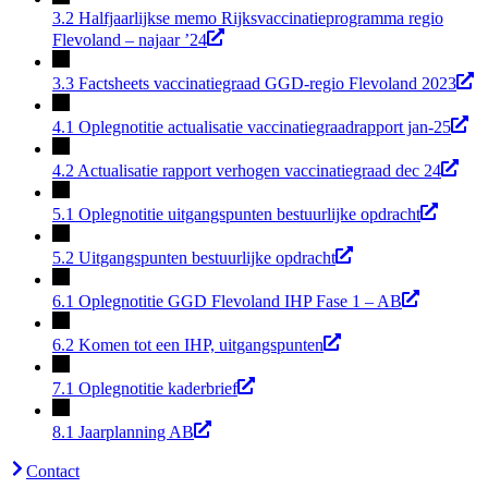
3.2 Halfjaarlijkse memo Rijksvaccinatieprogramma regio
Flevoland – najaar ’24
3.3 Factsheets vaccinatiegraad GGD-regio Flevoland 2023
4.1 Oplegnotitie actualisatie vaccinatiegraadrapport jan-25
4.2 Actualisatie rapport verhogen vaccinatiegraad dec 24
5.1 Oplegnotitie uitgangspunten bestuurlijke opdracht
5.2 Uitgangspunten bestuurlijke opdracht
6.1 Oplegnotitie GGD Flevoland IHP Fase 1 – AB
6.2 Komen tot een IHP, uitgangspunten
7.1 Oplegnotitie kaderbrief
8.1 Jaarplanning AB
Contact