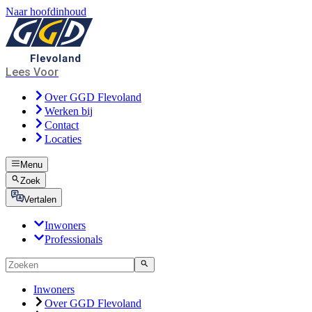
Naar hoofdinhoud
Lees Voor
Over GGD Flevoland
Werken bij
Contact
Locaties
Menu
Zoek
Vertalen
Inwoners
Professionals
Inwoners
Over GGD Flevoland