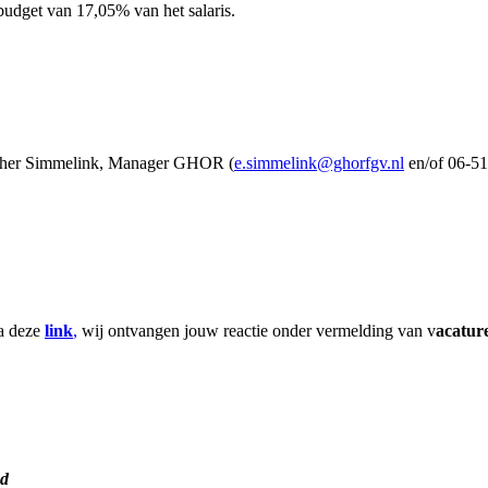
udget van 17,05% van het salaris.
 Esther Simmelink, Manager GHOR (
e.simmelink@ghorfgv.nl
en/of 06-51
.
ia deze
link
,
wij ontvangen jouw reactie onder vermelding van v
acatur
nd