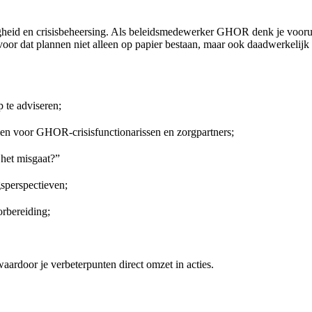
eid en crisisbeheersing. Als beleidsmedewerker GHOR denk je vooruit, 
or dat plannen niet alleen op papier bestaan, maar ook daadwerkelijk 
p te adviseren;
len voor GHOR-crisisfunctionarissen en zorgpartners;
 het misgaat?”
gsperspectieven;
rbereiding;
waardoor je verbeterpunten direct omzet in acties.