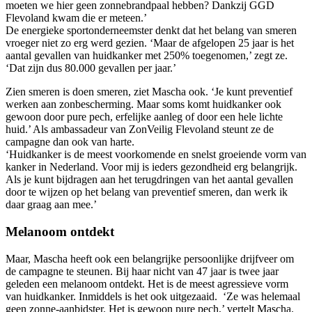
moeten we hier geen zonnebrandpaal hebben? Dankzij GGD
Flevoland kwam die er meteen.’
De energieke sportonderneemster denkt dat het belang van smeren
vroeger niet zo erg werd gezien. ‘Maar de afgelopen 25 jaar is het
aantal gevallen van huidkanker met 250% toegenomen,’ zegt ze.
‘Dat zijn dus 80.000 gevallen per jaar.’
Zien smeren is doen smeren, ziet Mascha ook. ‘Je kunt preventief
werken aan zonbescherming. Maar soms komt huidkanker ook
gewoon door pure pech, erfelijke aanleg of door een hele lichte
huid.’ Als ambassadeur van ZonVeilig Flevoland steunt ze de
campagne dan ook van harte.
‘Huidkanker is de meest voorkomende en snelst groeiende vorm van
kanker in Nederland. Voor mij is ieders gezondheid erg belangrijk.
Als je kunt bijdragen aan het terugdringen van het aantal gevallen
door te wijzen op het belang van preventief smeren, dan werk ik
daar graag aan mee.’
Melanoom ontdekt
Maar, Mascha heeft ook een belangrijke persoonlijke drijfveer om
de campagne te steunen. Bij haar nicht van 47 jaar is twee jaar
geleden een melanoom ontdekt. Het is de meest agressieve vorm
van huidkanker. Inmiddels is het ook uitgezaaid. ‘Ze was helemaal
geen zonne-aanbidster. Het is gewoon pure pech,’ vertelt Mascha.