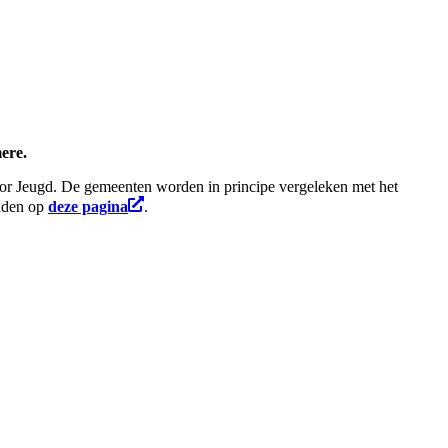
ere.
tor Jeugd.
De gemeente
n worden in principe vergeleken met het
inden op
deze pagina
.