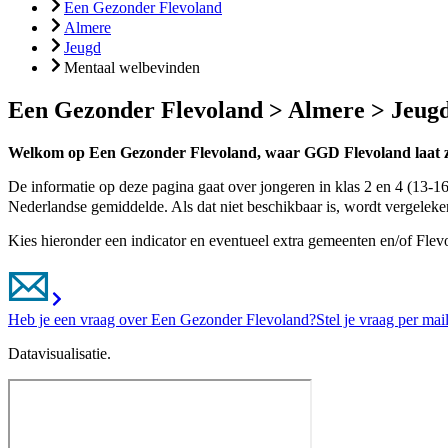
Een Gezonder Flevoland
Almere
Jeugd
Mentaal welbevinden
Een Gezonder Flevoland > Almere > Jeug
Welkom op Een Gezonder Flevoland, waar GGD Flevoland laat zie
De informatie op deze pagina gaat over jongeren in klas 2 en 4 (13-1
Nederland
se gemiddelde. Als d
at
niet beschikbaar
is
, w
ordt vergelek
Kies hieronder een indicator en eventueel extra gemeenten en/of Flev
Heb je een vraag over Een Gezonder Flevoland?
Stel je vraag per mai
Datavisualisatie.