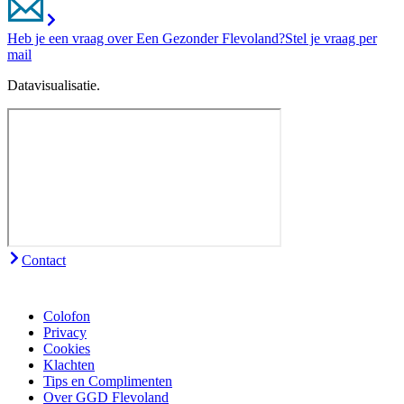
Heb je een vraag over Een Gezonder Flevoland?
Stel je vraag per
mail
Datavisualisatie.
Contact
Colofon
Privacy
Cookies
Klachten
Tips en Complimenten
Over GGD Flevoland