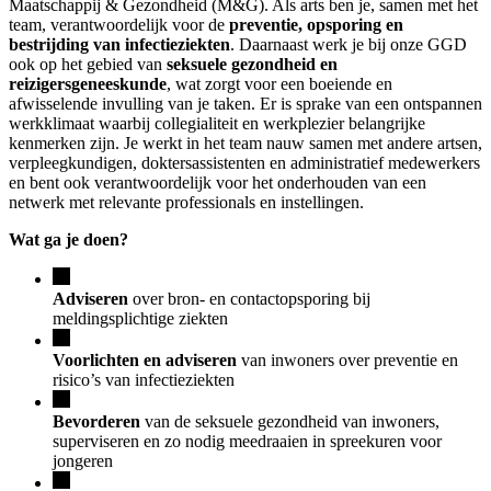
Maatschappij & Gezondheid (M&G). Als arts ben je, samen met het
team, verantwoordelijk voor de
preventie, opsporing en
bestrijding van infectieziekten
. Daarnaast werk je bij onze GGD
ook op het gebied van
seksuele gezondheid en
reizigersgeneeskunde
, wat zorgt voor een boeiende en
afwisselende invulling van je taken. Er is sprake van een ontspannen
werkklimaat waarbij collegialiteit en werkplezier belangrijke
kenmerken zijn. Je werkt in het team nauw samen met andere artsen,
verpleegkundigen, doktersassistenten en administratief medewerkers
en bent ook verantwoordelijk voor het onderhouden van een
netwerk met relevante professionals en instellingen.
Wat ga je doen?
Adviseren
over bron- en contactopsporing bij
meldingsplichtige ziekten
Voorlichten en adviseren
van inwoners over preventie en
risico’s van infectieziekten
Bevorderen
van de seksuele gezondheid van inwoners,
superviseren en zo nodig meedraaien in spreekuren voor
jongeren