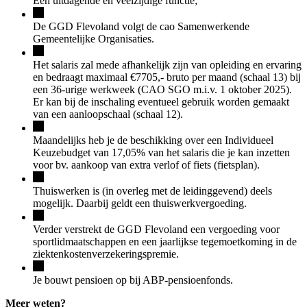
Een uitdagende en veelzijdige functie;
De GGD Flevoland volgt de cao Samenwerkende
Gemeentelijke Organisaties.
Het salaris zal mede afhankelijk zijn van opleiding en ervaring
en bedraagt maximaal €7705,- bruto per maand (schaal 13) bij
een 36-urige werkweek (CAO SGO m.i.v. 1 oktober 2025).
Er kan bij de inschaling eventueel gebruik worden gemaakt
van een aanloopschaal (schaal 12).
Maandelijks heb je de beschikking over een Individueel
Keuzebudget van 17,05% van het salaris die je kan inzetten
voor bv. aankoop van extra verlof of fiets (fietsplan).
Thuiswerken is (in overleg met de leidinggevend) deels
mogelijk. Daarbij geldt een thuiswerkvergoeding.
Verder verstrekt de GGD Flevoland een vergoeding voor
sportlidmaatschappen en een jaarlijkse tegemoetkoming in de
ziektenkostenverzekeringspremie.
Je bouwt pensioen op bij ABP-pensioenfonds.
Meer weten?