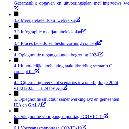
Gezamenlijk_opgaven_en_uitvoeringsplan_met_interviews_we
3.2 Meerjarebeleidslan_webversie
3.3 Infographic meerjarenbeleidsplan
3.4 Proces beleids- en besluitvorming concept
4. Oplegnotitie uitgangspunten begroting 2024
4.1 Inhoudelijke toelichting taakuitbreiding scenario C
concept 0.2
4.2 Cijfermatig overzicht scenarios inwonerbijdrage 2024
v18012023_11u29 tbv AO
5. Oplegnotitie structuur samenwerking zvz en gemeenten
IZA en GALA
6. Oplegnotitie voortgangsrapportage COVID-19
6.1 Voorgangsrapportage COVID-19